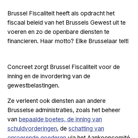
Brussel Fiscaliteit heeft als opdracht het
fiscaal beleid van het Brussels Gewest uit te
voeren en zo de openbare diensten te
financieren. Haar motto? Elke Brusselaar telt!
Concreet zorgt Brussel Fiscaliteit voor de
inning en de invordering van de
gewestbelastingen.
Ze verleent ook diensten aan andere
Brusselse administraties, zoals het beheer
Externe link
van
bepaalde boetes, de inning van
Externe link
schuldvorderingen
, de
schatting van
onroerende goederen
via het Aankoopcomité