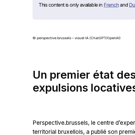
External link
Ext
This content is only available in
French
and
Du
© perspective.brussels – visuel IA (ChatGPT/OpenAI)
Un premier état des 
expulsions locative
Perspective.brussels, le centre d’expe
territorial bruxellois, a publié son prem