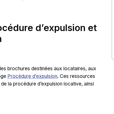
rocédure d’expulsion et
n
des brochures destinées aux locataires, aux
External link
page
Procédure d’expulsion
. Ces ressources
 de la procédure d’expulsion locative, ainsi