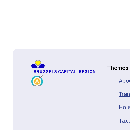
Back to top
Themes
Abou
Tran
Hou
Taxe