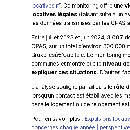
locatives
. Ce monitoring offre une
v
locatives légales
(faisant suite à un av
les données transmises par les CPAS 
Entre juillet 2023 et juin 2024,
3 007 do
CPAS, sur un total d’environ 300 000 
Bruxellesâ€‘Capitale. Le monitoring me
communes et montre que le
niveau de 
expliquer ces situations
. D’autres fa
L’analyse souligne par ailleurs le
rôle 
lorsqu’un contact est établi avec les 
dans le logement ou de relogement est 
Opens in new wi
Pour en savoir plus :
Expulsions locativ
concernés chaque année | perspective