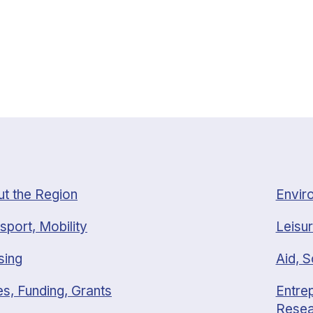
t the Region
Envir
sport, Mobility
Leisur
sing
Aid, S
s, Funding, Grants
Entrep
Resea