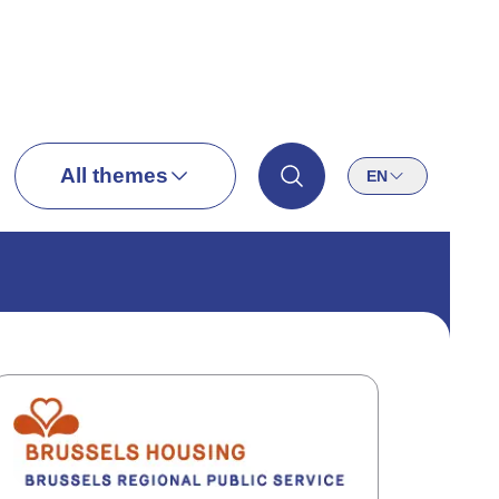
All themes
EN