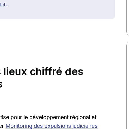
ernal link
tch
.
lieux chiffré des
s
rtise pour le développement régional et
Opens in new window
ier
Monitoring des expulsions judiciaires