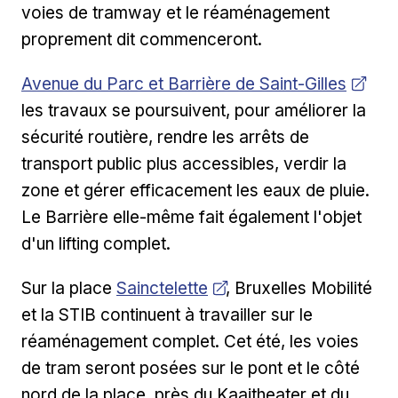
voies de tramway et le réaménagement
proprement dit commenceront.
Ouvrir dans une nouvelle fenêtre
Avenue du Parc et Barrière de Saint-Gilles
les travaux se poursuivent, pour améliorer la
sécurité routière, rendre les arrêts de
transport public plus accessibles, verdir la
zone et gérer efficacement les eaux de pluie.
Le Barrière elle-même fait également l'objet
d'un lifting complet.
Ouvrir dans une nouvelle fenêtre
Sur la place
Sainctelette
, Bruxelles Mobilité
et la STIB continuent à travailler sur le
réaménagement complet. Cet été, les voies
de tram seront posées sur le pont et le côté
nord de la place, près du Kaaitheater et du