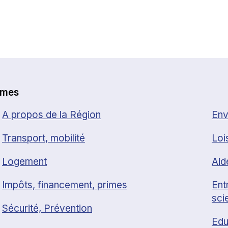
èmes
A propos de la Région
Env
Transport, mobilité
Loi
Logement
Aid
Impôts, financement, primes
Ent
sci
Sécurité, Prévention
Edu