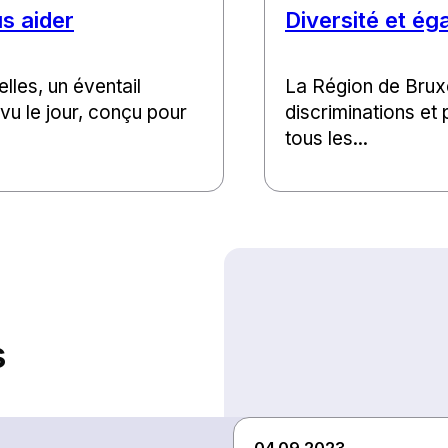
s aider
Diversité et ég
lles, un éventail
La Région de Bruxe
 vu le jour, conçu pour
discriminations et
tous les...
s
04.09.2023