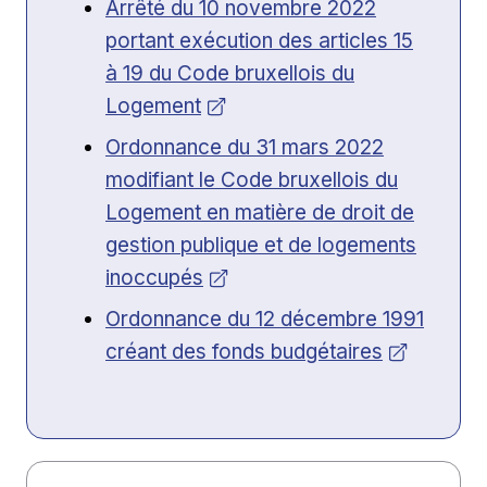
Ouvrir dans une nouvelle fenêtre
Arrêté du 10 novembre 2022
portant exécution des articles 15
à 19 du Code bruxellois du
Logement
Ouvrir dans une nouvelle fenêtre
Ordonnance du 31 mars 2022
modifiant le Code bruxellois du
Logement en matière de droit de
gestion publique et de logements
inoccupés
Ouvrir dans une nouvelle fenêtre
Ordonnance du 12 décembre 1991
créant des fonds budgétaires