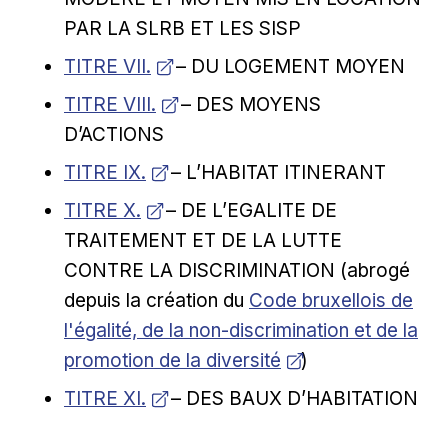
PAR LA SLRB ET LES SISP
Ouvrir dans une nouvelle fenêtre
TITRE VII.
– DU LOGEMENT MOYEN
Ouvrir dans une nouvelle fenêtre
TITRE VIII.
– DES MOYENS
D’ACTIONS
Ouvrir dans une nouvelle fenêtre
TITRE IX.
– L’HABITAT ITINERANT
Ouvrir dans une nouvelle fenêtre
TITRE X.
– DE L’EGALITE DE
TRAITEMENT ET DE LA LUTTE
CONTRE LA DISCRIMINATION (abrogé
Ouvrir dans une nouvel
depuis la création du
Code bruxellois de
l'égalité, de la non-discrimination et de la
promotion de la diversité
)
Ouvrir dans une nouvelle fenêtre
TITRE XI.
– DES BAUX D’HABITATION