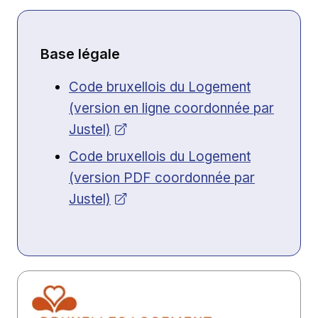
Base légale
Ouvrir dans une nouvelle fenêtre
Code bruxellois du Logement
(version en ligne coordonnée par
Justel)
Ouvrir dans une nouvelle fenêtre
Code bruxellois du Logement
(version PDF coordonnée par
Justel)