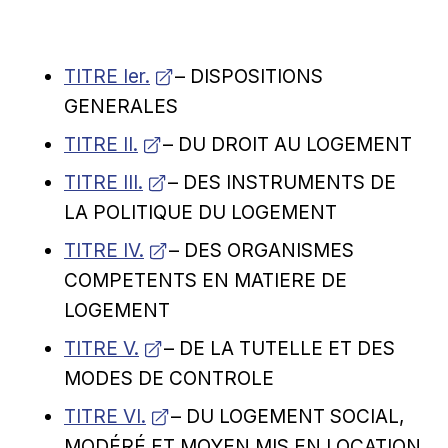
Ouvrir dans une nouvelle fenêtre
TITRE Ier.
– DISPOSITIONS
GENERALES
Ouvrir dans une nouvelle fenêtre
TITRE II.
– DU DROIT AU LOGEMENT
Ouvrir dans une nouvelle fenêtre
TITRE III.
– DES INSTRUMENTS DE
LA POLITIQUE DU LOGEMENT
Ouvrir dans une nouvelle fenêtre
TITRE IV.
– DES ORGANISMES
COMPETENTS EN MATIERE DE
LOGEMENT
Ouvrir dans une nouvelle fenêtre
TITRE V.
– DE LA TUTELLE ET DES
MODES DE CONTROLE
Ouvrir dans une nouvelle fenêtre
TITRE VI.
– DU LOGEMENT SOCIAL,
MODÉRÉ ET MOYEN MIS EN LOCATION