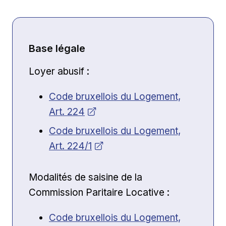
Base légale
Loyer abusif :
Ouvrir dans une nouvelle fenêtre
Code bruxellois du Logement,
Art. 224
Ouvrir dans une nouvelle fenêtre
Code bruxellois du Logement,
Art. 224/1
Modalités de saisine de la
Commission Paritaire Locative :
Ouvrir dans une nouvelle fenêtre
Code bruxellois du Logement,