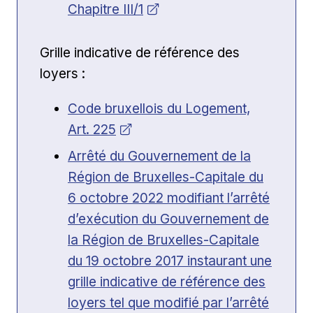
Chapitre III/1
Grille indicative de référence des
loyers :
Ouvrir dans une nouvelle fenêtre
Code bruxellois du Logement,
Art. 225
Ouvrir dans une nouvelle fenêtre
Arrêté du Gou­verne­ment de la
Région de Brux­elles-Cap­i­tale du
6 octo­bre 2022 mod­i­fi­ant l’arrêté
d’exécution du Gou­verne­ment de
la Région de Brux­elles-Cap­i­tale
du 19 octo­bre 2017 instau­rant une
grille indica­tive de référence des
loy­ers tel que mod­i­fié par l’arrêté