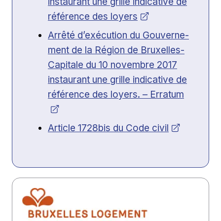
instau­rant une grille indica­tive de
référence des loyers
Ouvrir dans une nouvelle fenêtre
Arrêté d’exécution du Gou­verne­
ment de la Région de Brux­elles-
Cap­i­tale du 10 novem­bre 2017
instau­rant une grille indica­tive de
référence des loy­ers. – Erratum
Ouvrir dans une nouvelle fenêtre
Arti­cle 1728bis du Code civil