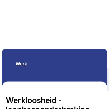
NL
Werk
Alle thema's
Werkloosheid -