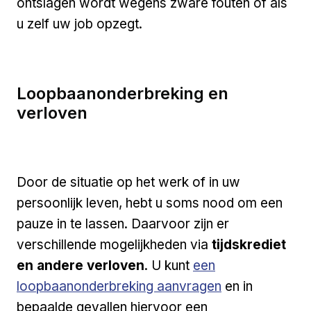
ontslagen wordt wegens zware fouten of als
u zelf uw job opzegt.
Loopbaanonderbreking en
verloven
Door de situatie op het werk of in uw
persoonlijk leven, hebt u soms nood om een
pauze in te lassen. Daarvoor zijn er
verschillende mogelijkheden via
tijdskrediet
Externe link
en andere verloven
. U kunt
een
loopbaanonderbreking aanvragen
en in
bepaalde gevallen hiervoor een