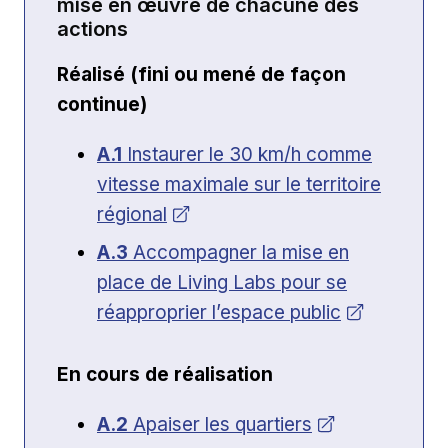
mise en œuvre de chacune des
actions
Réalisé (fini ou mené de façon
continue)
Ouvrir dans une nouvelle fenêtre
A.1
Instaurer le 30 km/h comme
vitesse maximale sur le territoire
régional
Ouvrir dans une nouvelle fenêtre
A.3
Accompagner la mise en
place de Living Labs pour se
réapproprier l’espace public
En cours de réalisation
Ouvrir dans une nouvelle fenêtre
A.2
Apaiser les quartiers