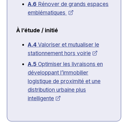
Ouvrir dans une nouvelle fenêtre
A.6
Rénover de grands espaces
emblématiques
À l’étude / initié
Ouvrir dans une nouvelle fenêtre
A.4
Valoriser et mutualiser le
stationnement hors voirie
Ouvrir dans une nouvelle fenêtre
A.5
Optimiser les livraisons en
développant l’immobilier
logistique de proximité et une
distribution urbaine plus
intelligente