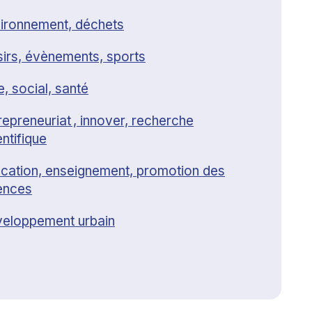
ironnement, déchets
sirs, évènements, sports
e, social, santé
repreneuriat , innover, recherche
entifique
cation, enseignement, promotion des
ences
eloppement urbain