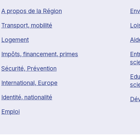
A propos de la Région
Env
Transport, mobilité
Loi
Logement
Aid
Impôts, financement, primes
Ent
sci
Sécurité, Prévention
Edu
International, Europe
sci
Identité, nationalité
Dév
Emploi