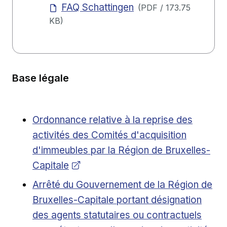
FAQ Schattingen
(
PDF
/
173.75
KB
)
Base légale
Opens in new window
Ordonnance relative à la reprise des
activités des Comités d'acquisition
d'immeubles par la Région de Bruxelles-
Capitale
External link
Arrêté du Gouvernement de la Région de
Bruxelles-Capitale portant désignation
des agents statutaires ou contractuels