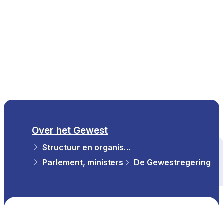
NL
Over het Gewest
Structuur en organisatie
Alle thema's
Parlement, ministers
De Gewestregering