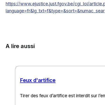
Lien externe
https://www.ejustice.just.fgov.be/cgi_loi/article.
language=fr&lg_txt=f&type=&sort=&numac_se
A lire aussi
Feux d'artifice
Tirer des feux d’artifice est interdit sur l