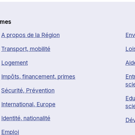
èmes
A propos de la Région
Env
Transport, mobilité
Loi
Logement
Aid
Impôts, financement, primes
Ent
sci
Sécurité, Prévention
Edu
International, Europe
sci
Identité, nationalité
Dév
Emploi