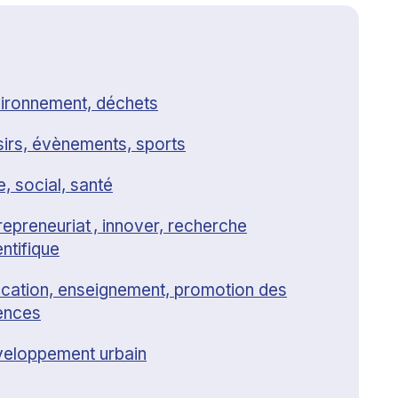
ironnement, déchets
sirs, évènements, sports
e, social, santé
repreneuriat , innover, recherche
entifique
cation, enseignement, promotion des
ences
eloppement urbain