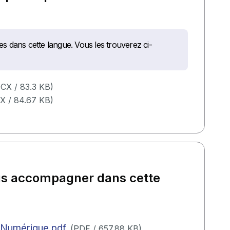
s dans cette langue. Vous les trouverez ci-
CX
/
83.3 KB
)
X
/
84.67 KB
)
us accompagner dans cette
n Numérique.pdf
(
PDF
/
657.88 KB
)