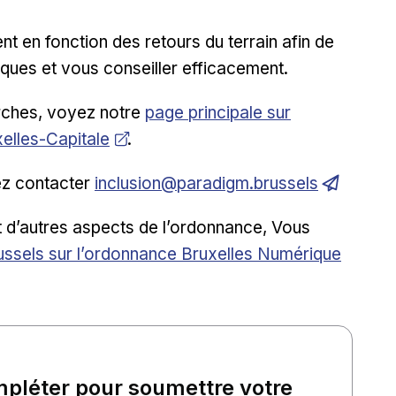
 en fonction des retours du terrain afin de
iques et vous conseiller efficacement.
Ouvrir dans une nouvelle fenêtre
rches, voyez notre
page principale sur
xelles-Capitale
.
Ouvrir dans une nouvelle fenêtre
lez contacter
inclusion@paradigm.brussels
 d’autres aspects de l’ordonnance, Vous
ussels sur l’ordonnance Bruxelles Numérique
ompléter pour soumettre votre