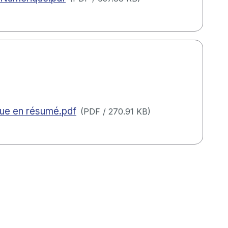
que en résumé.pdf
(
PDF
/
270.91 KB
)