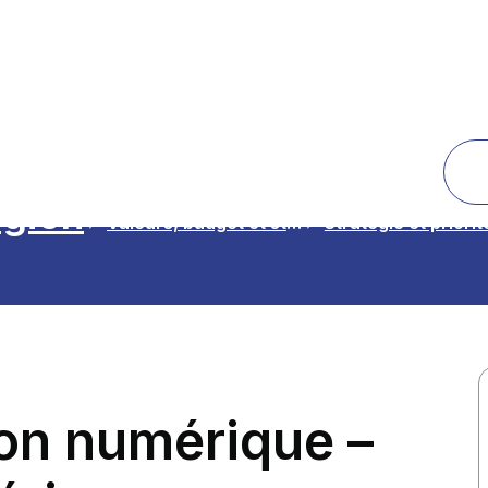
égion
Valeurs, budget et stratégie
Stratégie et priorit
ion numérique –