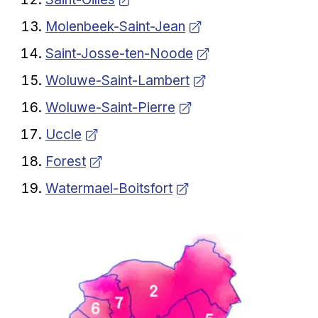
Ouvrir dans une nouvelle fenêtre
Molenbeek-Saint-Jean
Ouvrir dans une nouvelle fenêtre
Saint-Josse-ten-Noode
Ouvrir dans une nouvelle fenêtre
Woluwe-Saint-Lambert
Ouvrir dans une nouvelle fenêtre
Woluwe-Saint-Pierre
Ouvrir dans une nouvelle fenêtre
Uccle
Ouvrir dans une nouvelle fenêtre
Forest
Ouvrir dans une nouvelle fenêtre
Watermael-Boitsfort