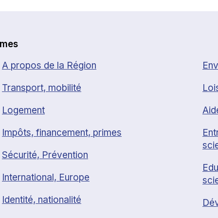
èmes
A propos de la Région
Env
Transport, mobilité
Loi
Logement
Aid
Impôts, financement, primes
Ent
sci
Sécurité, Prévention
Edu
International, Europe
sci
Identité, nationalité
Dév