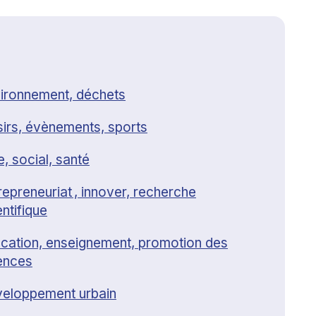
ironnement, déchets
sirs, évènements, sports
e, social, santé
repreneuriat , innover, recherche
entifique
cation, enseignement, promotion des
ences
eloppement urbain