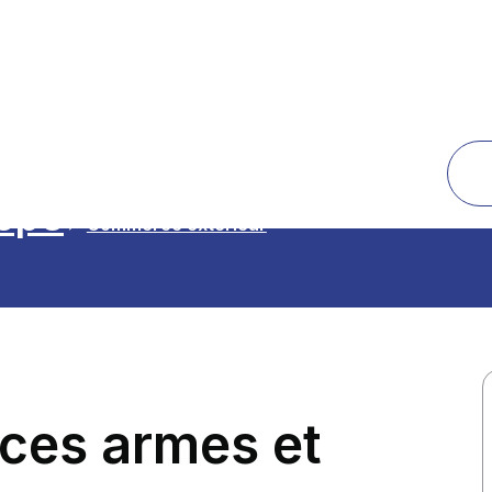
rope
Commerce extérieur
nces armes et