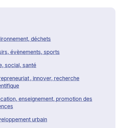
ironnement, déchets
sirs, évènements, sports
e, social, santé
repreneuriat , innover, recherche
entifique
cation, enseignement, promotion des
ences
eloppement urbain