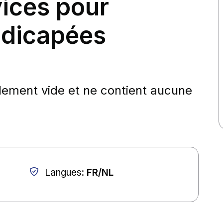
vices pour
ndicapées
lement vide et ne contient aucune
Langues
:
FR/NL