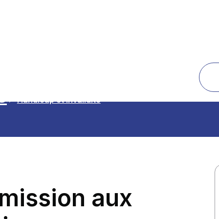
é
Handicap et invalidité
mission aux