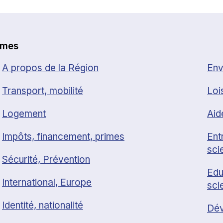
èmes
A propos de la Région
Env
Transport, mobilité
Loi
Logement
Aid
Impôts, financement, primes
Ent
sci
Sécurité, Prévention
Edu
International, Europe
sci
Identité, nationalité
Dév