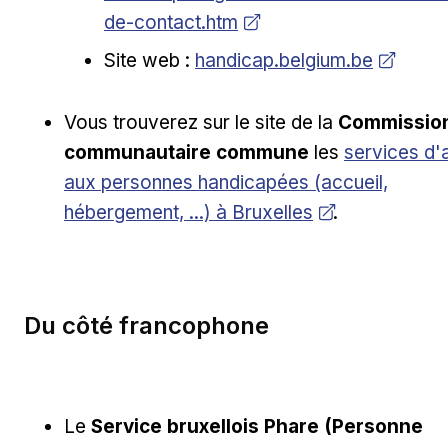
de-contact.htm
Ouvrir dans une nouvelle fen
Site web :
handicap.belgium.be
Vous trouverez sur le site de la
Commissio
Ouvrir dans
communautaire commune
les
services d'
aux personnes handicapées (accueil,
hébergement, ...) à Bruxelles
.
Du côté francophone
Le
Service bruxellois Phare (Personne