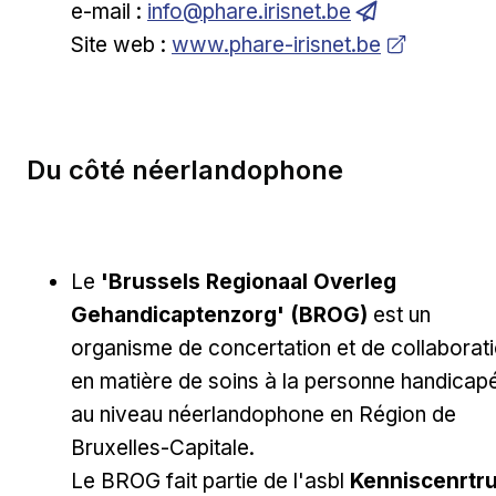
e-mail :
info@phare.irisnet.be
Ouvrir dans une nouvelle fenêtre
Site web :
www.phare-irisnet.be
Du côté néerlandophone
Le
'Brussels Regionaal Overleg
Gehandicaptenzorg' (BROG)
est un
organisme de concertation et de collaborat
en matière de soins à la personne handicap
au niveau néerlandophone en Région de
Bruxelles-Capitale.
Le BROG fait partie de l'asbl
Kenniscenrtr