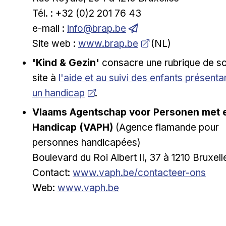
Tél. : +32 (0)2 201 76 43
e-mail :
info@brap.be
Ouvrir dans une nouvelle fenêtre
Site web :
www.brap.be
(NL)
'Kind & Gezin'
consacre une rubrique de s
Ouvrir dans une nouvelle fenêtre
site à
l'aide et au suivi des enfants présenta
un handicap
.
Vlaams Agentschap voor Personen met 
Handicap (VAPH)
(Agence flamande pour
personnes handicapées)
Boulevard du Roi Albert II, 37 à 1210 Bruxell
Lien externe
Contact:
www.vaph.be/contacteer-ons
Lien externe
Web:
www.vaph.be