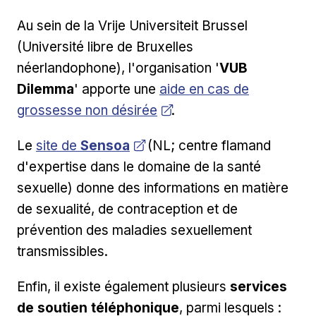
Au sein de la Vrije Universiteit Brussel
(Université libre de Bruxelles
néerlandophone), l'organisation '
VUB
Ouvrir dans une nouvelle 
Dilemma
' apporte une
aide en cas de
grossesse non désirée
.
Ouvrir dans une nouvelle fenêtre
Le
site de
Sensoa
(NL; centre flamand
d'expertise dans le domaine de la santé
sexuelle) donne des informations en matière
de sexualité, de contraception et de
prévention des maladies sexuellement
transmissibles.
Enfin, il existe également plusieurs
services
de soutien téléphonique
, parmi lesquels :