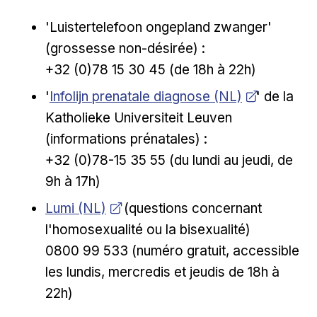
'Luistertelefoon ongepland zwanger'
(grossesse non-désirée) :
+32 (0)78 15 30 45 (de 18h à 22h)
Ouvrir dans une nouvelle fenêtre
'
Infolijn prenatale diagnose (NL)
' de la
Katholieke Universiteit Leuven
(informations prénatales) :
+32 (0)78-15 35 55 (du lundi au jeudi, de
9h à 17h)
Ouvrir dans une nouvelle fenêtre
Lumi (NL)
(questions concernant
l'homosexualité ou la bisexualité)
0800 99 533 (numéro gratuit, accessible
les lundis, mercredis et jeudis de 18h à
22h)