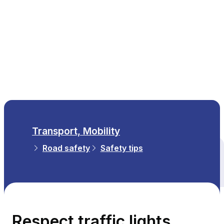
EN
Transport, Mobility
Road safety
Safety tips
All themes
Respect traffic lights