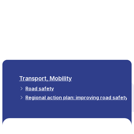
EN
Transport, Mobility
Road safety
All themes
Regional action plan: improving road safety