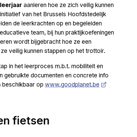
leerjaar
aanleren hoe ze zich veilig kunnen
nitiatief van het Brussels Hoofdstedelijk
iden de leerkrachten op en begeleiden
ducatieve team, bij hun praktijkoefeningen
deren wordt bijgebracht hoe ze een
e veilig kunnen stappen op het trottoir.
p in het leerproces m.b.t. mobiliteit en
gen gebruikte documenten en concrete info
Opens in new window
ijn beschikbaar op
www.goodplanet.be
en fietsen