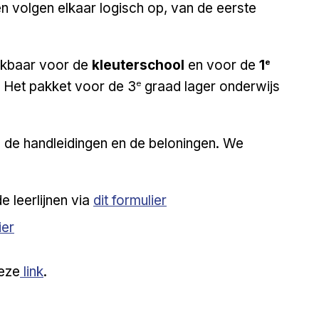
n volgen elkaar logisch op, van de eerste
.
e
hikbaar voor de
kleuterschool
en voor de
1
e
.
Het pakket voor de 3
graad lager onderwijs
n de handleidingen en de beloningen. We
External link
e leerlijnen via
dit formulier
ink
ier
External link
eze
link
.