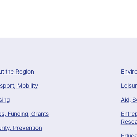
t the Region
Envir
sport, Mobility
Leisur
sing
Aid, S
s, Funding, Grants
Entrep
Resea
rity, Prevention
Educa