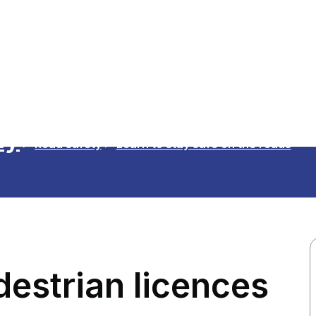
ty
Road safety
Learn to stay safe on the roads
destrian licences