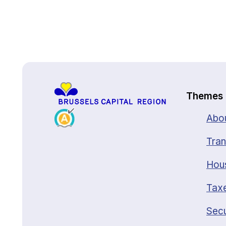
Back to top
Themes
Abou
Tran
Hou
Taxe
Secu