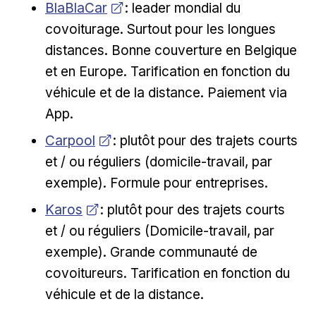
Opens in new window
BlaBlaCar
: leader mondial du
covoiturage. Surtout pour les longues
distances. Bonne couverture en Belgique
et en Europe. Tarification en fonction du
véhicule et de la distance. Paiement via
App.
Opens in new window
Carpool
: plutôt pour des trajets courts
et / ou réguliers (domicile-travail, par
exemple). Formule pour entreprises.
Opens in new window
Karos
: plutôt pour des trajets courts
et / ou réguliers (Domicile-travail, par
exemple). Grande communauté de
covoitureurs. Tarification en fonction du
véhicule et de la distance.