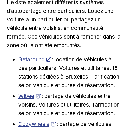
Il existe également différents systèmes
d’autopartage entre particuliers. Louez une
voiture à un particulier ou partagez un
véhicule entre voisins, en communauté
fermée. Ces véhicules sont à ramener dans la
zone où ils ont été empruntés.
Opens in new window
Getaround
: location de véhicules à
des particuliers. Voitures et utilitaires. 16
stations dédiées à Bruxelles. Tarification
selon véhicule et durée de réservation.
Opens in new window
Wibee
: partage de véhicules entre
voisins. Voitures et utilitaires. Tarification
selon véhicule et durée de réservation.
Opens in new window
Cozywheels
: partage de véhicules