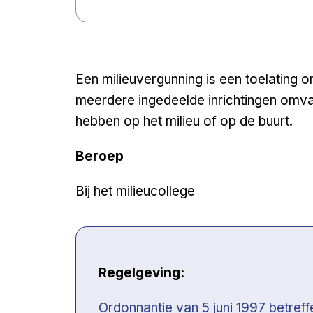
Een milieuvergunning is een toelating om
meerdere ingedeelde inrichtingen omvat,
hebben op het milieu of op de buurt.
Beroep
Bij het milieucollege
Regelgeving:
Open a new venster
Ordonnantie van 5 juni 1997 betref