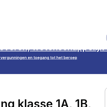
overen, wetenschappelijk
, vergunningen en toegang tot het beroep
ng klasse 1A, 1B,