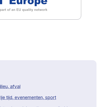
lieu, afval
ije tijd, evenementen, sport