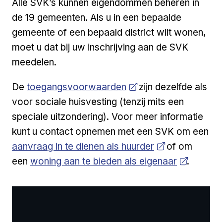
Alle SVK’s kunnen eigendommen beheren in
de 19 gemeenten. Als u in een bepaalde
gemeente of een bepaald district wilt wonen,
moet u dat bij uw inschrijving aan de SVK
meedelen.
Open a new venster
De
toegangsvoorwaarden
zijn dezelfde als
voor sociale huisvesting (tenzij mits een
speciale uitzondering). Voor meer informatie
kunt u contact opnemen met een SVK om een
Open a new venster
aanvraag in te dienen als huurder
of om
Open a new venster
een
woning aan te bieden als eigenaar
.