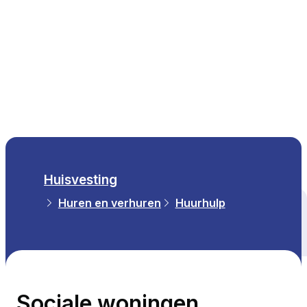
NL
Huisvesting
Huren en verhuren
Huurhulp
Alle thema's
Sociale woningen