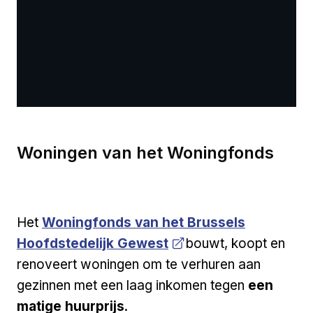
Woningen van het Woningfonds
Open a new venster
Het
Woningfonds van het Brussels
Hoofdstedelijk Gewest
bouwt, koopt en
renoveert woningen om te verhuren aan
gezinnen met een laag inkomen tegen
een
matige huurprijs
.