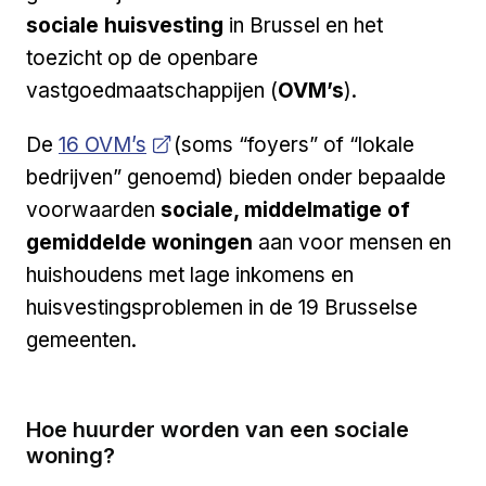
sociale huisvesting
in Brussel en het
toezicht op de openbare
vastgoedmaatschappijen (
OVM’s
).
Open a new venster
De
16 OVM’s
(soms “foyers” of “lokale
bedrijven” genoemd) bieden onder bepaalde
voorwaarden
sociale, middelmatige of
gemiddelde woningen
aan voor mensen en
huishoudens met lage inkomens en
huisvestingsproblemen in de 19 Brusselse
gemeenten.
Hoe huurder worden van een sociale
woning?