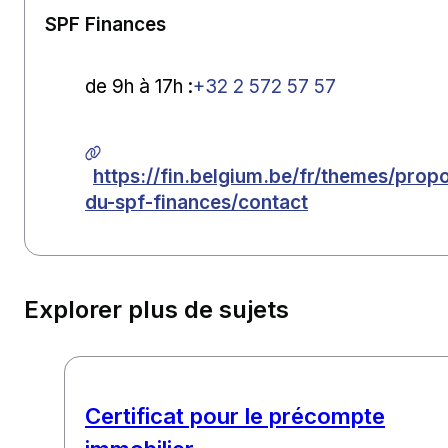
SPF Finances
de 9h à 17h
:
+32 2 572 57 57
https://fin.belgium.be/fr/themes/prop
du-spf-finances/contact
Explorer plus de sujets
Certificat pour le précompte