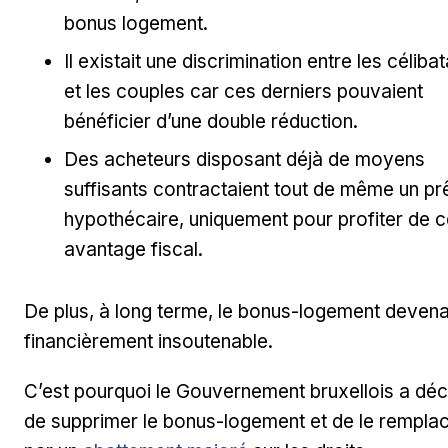
bonus logement.
Il existait une discrimination entre les célibat
et les couples car ces derniers pouvaient
bénéficier d’une double réduction.
Des acheteurs disposant déjà de moyens
suffisants contractaient tout de même un pr
hypothécaire, uniquement pour profiter de c
avantage fiscal.
De plus, à long terme, le bonus-logement devena
financièrement insoutenable.
C’est pourquoi le Gouvernement bruxellois a déc
de supprimer le bonus-logement et de le rempla