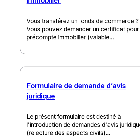
immobilier
Vous transférez un fonds de commerce ?
Vous pouvez demander un certificat pour 
précompte immobilier (valable...
Formulaire de demande d’avis
juridique
Le présent formulaire est destiné à
l'introduction de demandes d'avis juridiq
(relecture des aspects civils)...