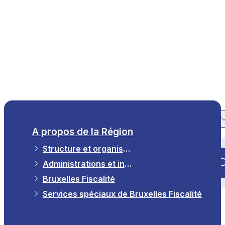
FR
A propos de la Région
Structure et organisation
Tous les thèmes
Administrations et institutions de la région
Bruxelles Fiscalité
Services spéciaux de Bruxelles Fiscalité