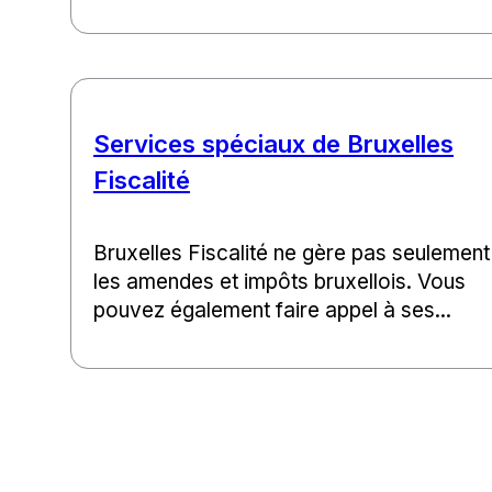
Services spéciaux de Bruxelles
Fiscalité
Bruxelles Fiscalité ne gère pas seulement
les amendes et impôts bruxellois. Vous
pouvez également faire appel à ses...