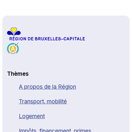
Haut de page
Thèmes
A propos de la Région
Transport, mobilité
Logement
Impôts, financement, primes