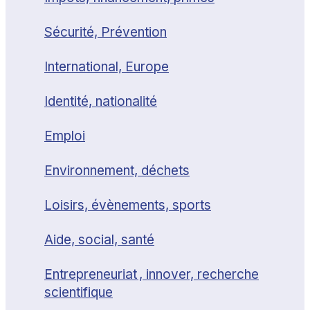
Sécurité, Prévention
International, Europe
Identité, nationalité
Emploi
Environnement, déchets
Loisirs, évènements, sports
Aide, social, santé
Entrepreneuriat , innover, recherche
scientifique