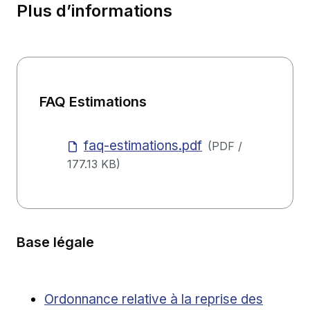
Plus d’informations
FAQ Estimations
faq-estimations.pdf
(
PDF
/
177.13 KB
)
Base légale
Ouvrir dans une nouvelle fenêtre
Ordonnance relative à la reprise des