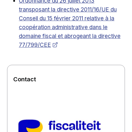
Ouvrir dans une nouvelle fenêtre
Ordonnance du 26 juillet 2013
transposant la directive 2011/16/UE du
Conseil du 15 février 2011 relative à la
coopération administrative dans le
domaine fiscal et abrogeant la directive
77/799/CEE
Contact