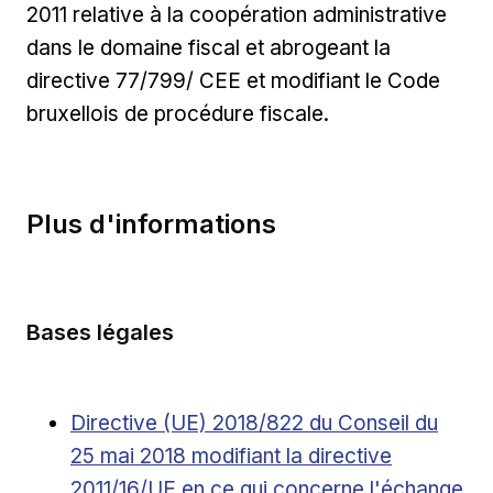
2011 relative à la coopération administrative
dans le domaine fiscal et abrogeant la
directive 77/799/ CEE et modifiant le Code
bruxellois de procédure fiscale.
Plus d'informations
Bases légales
Ouvrir dans une nouvelle fenêtre
Directive (UE) 2018/822 du Conseil du
25 mai 2018 modifiant la directive
2011/16/UE en ce qui concerne l'échange