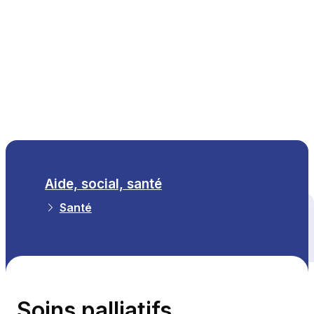
FR
Aide, social, santé
Santé
Tous les thèmes
Soins palliatifs