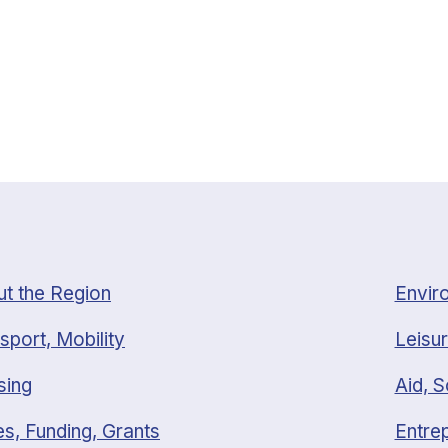
t the Region
Envir
sport, Mobility
Leisur
sing
Aid, S
s, Funding, Grants
Entrep