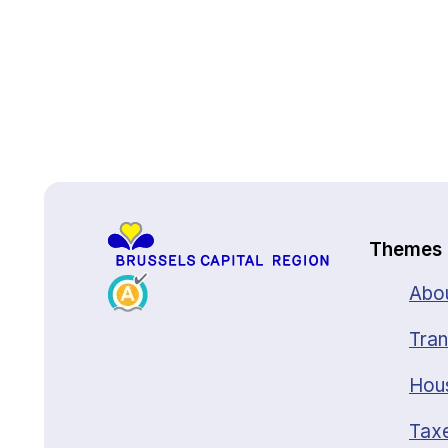
Back to top
Themes
Abou
Tran
Hou
Taxe