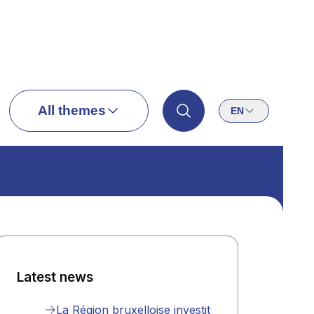
All themes
EN
Latest news
La Région bruxelloise investit