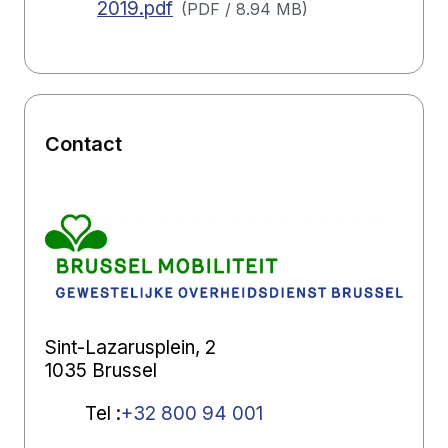
2019.pdf
(
PDF
/
8.94 MB
)
Contact
Sint-Lazarusplein, 2
1035 Brussel
Tel
:
+32 800 94 001