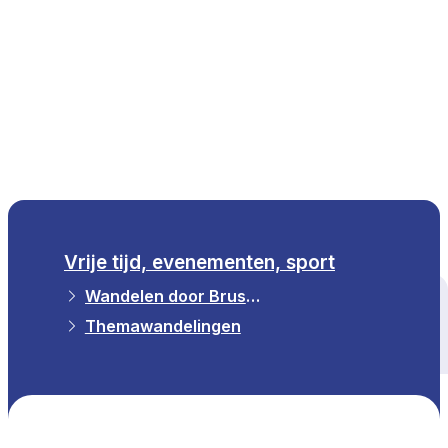
NL
Vrije tijd, evenementen, sport
Wandelen door Brussel
Alle thema's
Themawandelingen