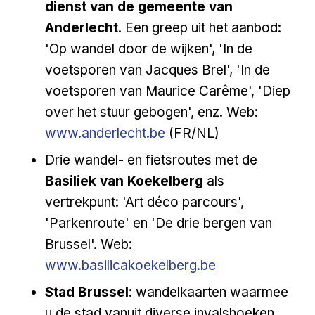
dienst van de gemeente van
Anderlecht
. Een greep uit het aanbod:
'Op wandel door de wijken', 'In de
voetsporen van Jacques Brel', 'In de
voetsporen van Maurice Carême', 'Diep
Externe l
over het stuur gebogen', enz. Web:
www.anderlecht.be
(FR/NL)
Drie wandel- en fietsroutes met de
Basiliek van Koekelberg
als
vertrekpunt: 'Art déco parcours',
'Parkenroute' en 'De drie bergen van
Externe link
Brussel'. Web:
www.basilicakoekelberg.be
Stad Brussel
: wandelkaarten waarmee
u de stad vanuit diverse invalshoeken