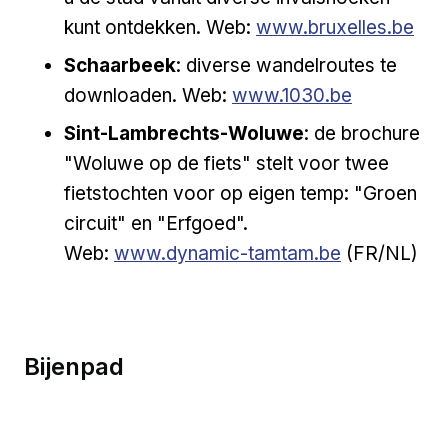
Externe link
kunt ontdekken. Web:
www.bruxelles.be
Schaarbeek
: diverse wandelroutes te
Externe link
downloaden. Web:
www.1030.be
Sint-Lambrechts-Woluwe
: de brochure
"Woluwe op de fiets" stelt voor twee
fietstochten voor op eigen temp: "Groen
circuit" en "Erfgoed".
Externe link
Web:
www.dynamic-tamtam.be
(FR/NL)
Bijenpad