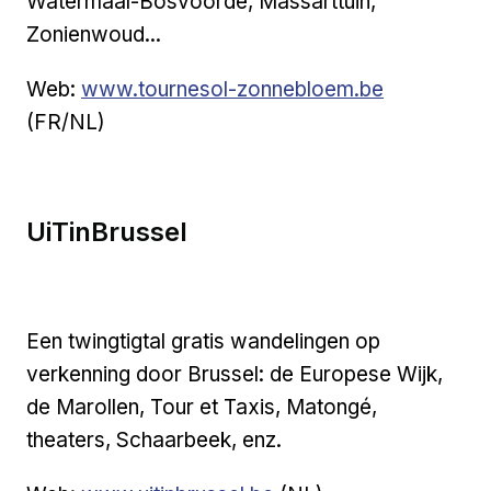
Watermaal-Bosvoorde, Massarttuin,
Zonienwoud...
Externe link
Web:
www.tournesol-zonnebloem.be
(FR/NL)
UiTinBrussel
Een twingtigtal gratis wandelingen op
verkenning door Brussel: de Europese Wijk,
de Marollen, Tour et Taxis, Matongé,
theaters, Schaarbeek, enz.