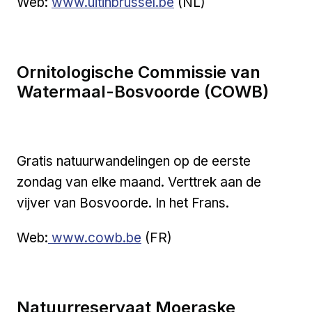
Externe link
Web:
www.uitinbrussel.be
(NL)
Ornitologische Commissie van
Watermaal-Bosvoorde (COWB)
Gratis natuurwandelingen op de eerste
zondag van elke maand. Verttrek aan de
vijver van Bosvoorde. In het Frans.
Externe link
Web:
www.cowb.be
(FR)
Natuurreservaat Moeraske