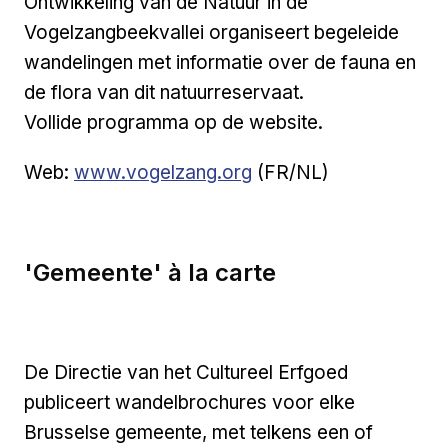
Ontwikkeling van de Natuur in de
Vogelzangbeekvallei organiseert begeleide
wandelingen met informatie over de fauna en
de flora van dit natuurreservaat.
Vollide programma op de website.
Externe link
Web:
www.vogelzang.org
(FR/NL)
'Gemeente' à la carte
De Directie van het Cultureel Erfgoed
publiceert wandelbrochures voor elke
Brusselse gemeente, met telkens een of