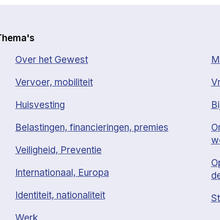
Thema's
Over het Gewest
Mi
Vervoer, mobiliteit
Vr
Huisvesting
Bi
Belastingen, financieringen, premies
O
w
Veiligheid, Preventie
O
Internationaal, Europa
d
Identiteit, nationaliteit
St
Werk