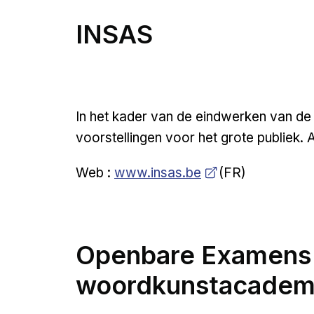
INSAS
In het kader van de eindwerken van de
voorstellingen voor het grote publiek. A
Open a new venster
Web :
www.insas.be
(FR)
Openbare Examens i
woordkunstacadem