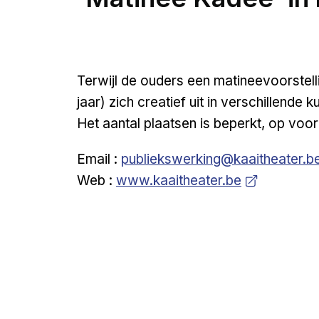
Terwijl de ouders een matineevoorstelli
jaar) zich creatief uit in verschillend
Het aantal plaatsen is beperkt, op voor
Email :
publiekswerking@kaaitheater.b
Open a new venster
Web :
www.kaaitheater.be
Naar boven