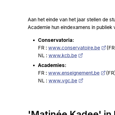
Aan het einde van het jaar stellen de 
Academie hun eindexamens in publiek 
Conservatoria:
Open a new venster
FR :
www.conservatoire.be
(FR
Open a new venster
NL :
www.kcb.be
Academies:
Open a new venster
FR :
www.enseignement.be
(FR
Open a new venster
NL :
www.vgc.be
'Matinée Kadee' in 