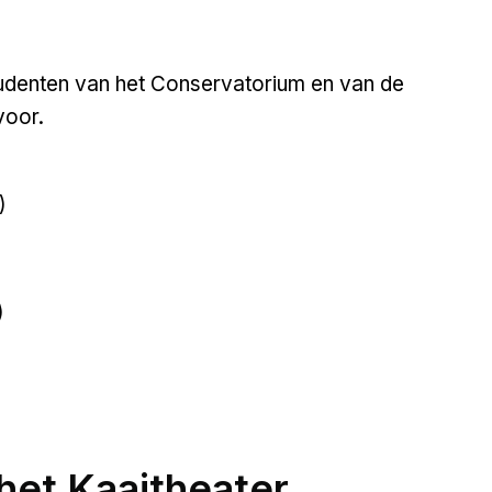
studenten van het Conservatorium en van de
voor.
)
)
het Kaaitheater