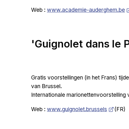
Open a new venster
Web :
www.academie-auderghem.be
'Guignolet dans le 
Gratis voorstellingen (in het Frans) tijd
van Brussel.
Internationale marionettenvoorstelling 
Open a new venster
Web :
www.guignolet.brussels
(FR)