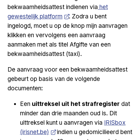
Open a new ve
bekwaamheidsattest indienen via
het
gewestelijk platform
. Zodra u bent
ingelogd, moet u op de knop
mijn aanvragen
klikken en vervolgens
een aanvraag
aanmaken
met als titel
Afgifte van een
bekwaamheidsattest (taxi)
.
De aanvraag voor een bekwaamheidsattest
gebeurt op basis van de volgende
documenten:
Een
uittreksel uit het strafregister
dat
minder dan drie maanden oud is. Dit
Open a new 
uittreksel kunt u aanvragen via
IRISbox
(irisnet.be)
indien u gedomicilieerd bent