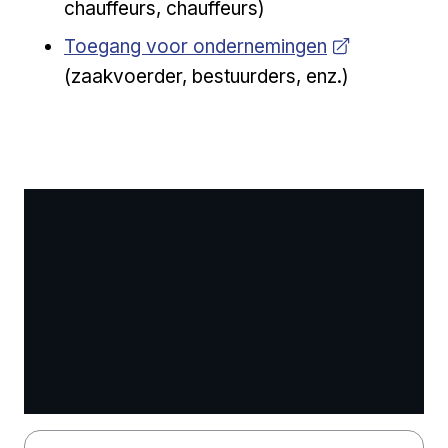
chauffeurs, chauffeurs)
Open a new venster
Toegang voor ondernemingen
(zaakvoerder, bestuurders, enz.)