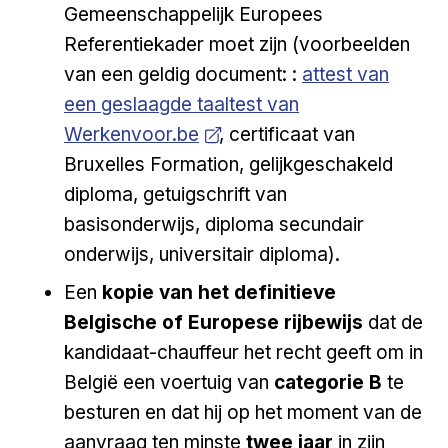
Gemeenschappelijk Europees
Referentiekader moet zijn (voorbeelden
Open a new vens
van een geldig document: :
attest van
een geslaagde taaltest van
Werkenvoor.be
, certificaat van
Bruxelles Formation, gelijkgeschakeld
diploma, getuigschrift van
basisonderwijs, diploma secundair
onderwijs, universitair diploma).
Een
kopie van het definitieve
Belgische of Europese rijbewijs
dat de
kandidaat-chauffeur het recht geeft om in
België een voertuig van
categorie B
te
besturen en dat hij op het moment van de
aanvraag ten minste
twee jaar
in zijn