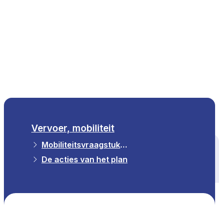
NL
Vervoer, mobiliteit
Mobiliteitsvraagstukken en Observatorium
Alle thema's
De acties van het plan