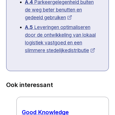
Open a new venster
A.4
Parkeergelegenheid buiten
de weg beter benutten en
gedeeld gebruiken
Open a new venster
A.5
Leveringen optimaliseren
door de ontwikkeling van lokaal
logistiek vastgoed en een
slimmere stedelijkedistributie
Ook interessant
Good Knowledge