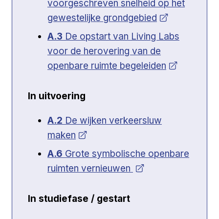
voorgeschreven snelheid op het
gewestelijke grondgebied
Open a new venster
A.3
De opstart van Living Labs
voor de herovering van de
openbare ruimte begeleiden
In uitvoering
Open a new venster
A.2
De wijken verkeersluw
maken
Open a new venster
A.6
Grote symbolische openbare
ruimten vernieuwen
In studiefase / gestart