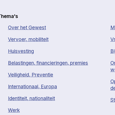
Thema's
Over het Gewest
Mi
Vervoer, mobiliteit
Vr
Huisvesting
Bi
Belastingen, financieringen, premies
O
w
Veiligheid, Preventie
O
Internationaal, Europa
d
Identiteit, nationaliteit
St
Werk