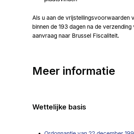
Als u aan de vrijstellingsvoorwaarden vo
binnen de 193 dagen na de verzending va
aanvraag naar Brussel Fiscaliteit.
Meer informatie
Wettelijke basis
Open a new venster
Ordonnantie van 22 december 199