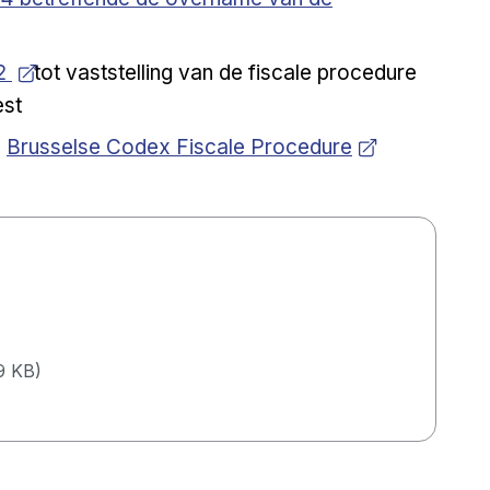
12
tot vaststelling van de fiscale procedure
est
Open a new venster
:
Brusselse Codex Fiscale Procedure
9 KB
)