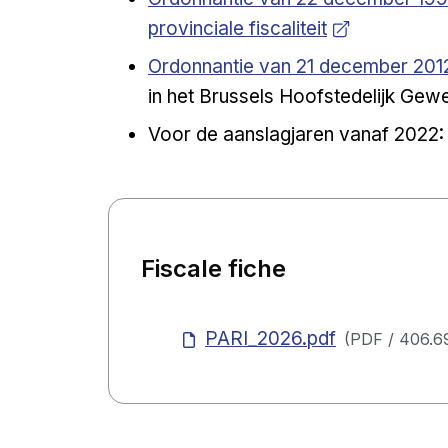
provinciale fiscaliteit
Open a new venster
Ordonnantie van 21 december 20
in het Brussels Hoofstedelijk Gew
Voor de aanslagjaren vanaf 2022
Fiscale fiche
PARI_2026.pdf
(
PDF
/
406.6