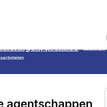
ncieringen, premies
Belastingen
sactiviteiten
de agentschappen