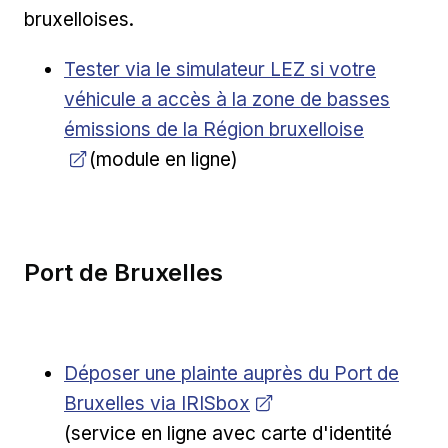
bruxelloises.
Ouvrir dans une nouvelle fenêtre
Tester via le simulateur LEZ si votre
véhicule a accès à la zone de basses
émissions de la Région bruxelloise
(module en ligne)
Port de Bruxelles
Ouvrir dans une nouvelle fenêtre
Déposer une plainte auprès du Port de
Bruxelles via IRISbox
(service en ligne avec carte d'identité