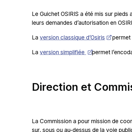
Le Guichet OSIRIS a été mis sur pieds a
leurs demandes d’autorisation en OSIRI
Ouvrir dans une nouvelle fenêtre
La
version classique d’Osiris
permet d
Ouvrir dans une nouvelle fenêtre
La
version simplifiée
permet l’encoda
Direction et Commi
La Commission a pour mission de coordo
sur, sous ou au-dessus de la voie publiq