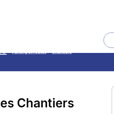
té
Parking et routes
Chantiers
es Chantiers