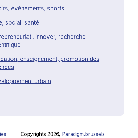
sirs, évènements, sports
e, social, santé
repreneuriat , innover, recherche
entifique
cation, enseignement, promotion des
ences
eloppement urbain
ies
Copyrights
2026
,
Paradigm.brussels