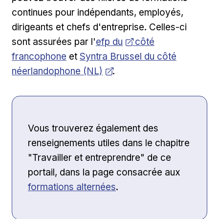
continues pour indépendants, employés,
dirigeants et chefs d'entreprise. Celles-ci
Lien externe
Ouvrir dans une nouvelle
Lien externe
sont assurées par l'
efp
du
côté
Ouvrir dans une nouvelle fenêtre
francophone
et
Syntra Brussel du côté
néerlandophone (NL)
.
Vous trouverez également des
renseignements utiles dans le chapitre
"Travailler et entreprendre" de ce
portail, dans la page consacrée aux
formations alternées
.