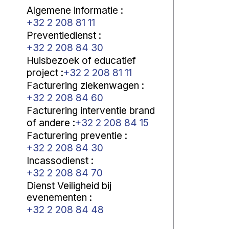
Algemene informatie
:
+32 2 208 81 11
Preventiedienst
:
+32 2 208 84 30
Huisbezoek of educatief
project
:
+32 2 208 81 11
Facturering ziekenwagen
:
+32 2 208 84 60
Facturering interventie brand
of andere
:
+32 2 208 84 15
Facturering preventie
:
+32 2 208 84 30
Incassodienst
:
+32 2 208 84 70
Dienst Veiligheid bij
evenementen
:
+32 2 208 84 48