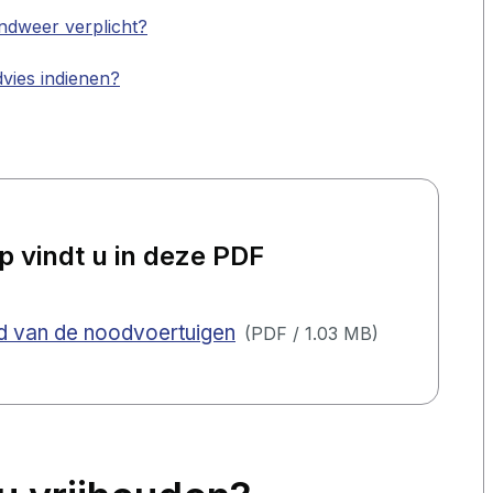
ndweer verplicht?
vies indienen?
rp vindt u in deze PDF
eid van de noodvoertuigen
(
PDF
/
1.03 MB
)