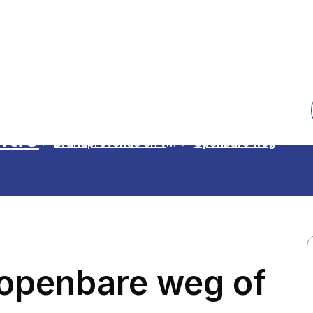
ntie
Brandpreventie en veiligheidsadvies
Openbare weg
openbare weg of