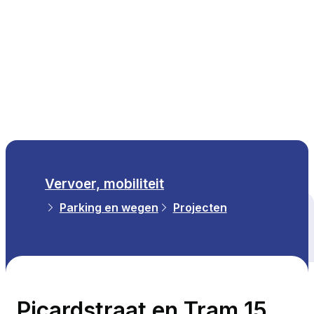
NL
Vervoer, mobiliteit
Parking en wegen
Projecten
Alle thema's
Picardstraat en Tram 15