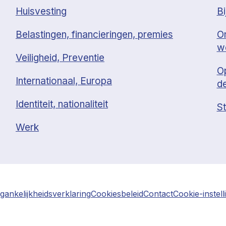
Huisvesting
Bi
Belastingen, financieringen, premies
O
w
Veiligheid, Preventie
O
Internationaal, Europa
d
Identiteit, nationaliteit
St
Werk
gankelijkheidsverklaring
Cookiesbeleid
Contact
Cookie-instel