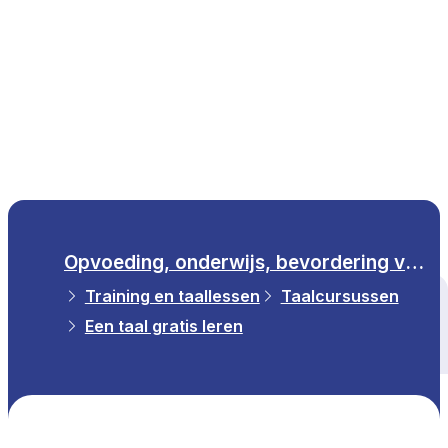
NL
Opvoeding, onderwijs, bevordering van de wetenschap
Training en taallessen
Taalcursussen
Alle thema's
Een taal gratis leren