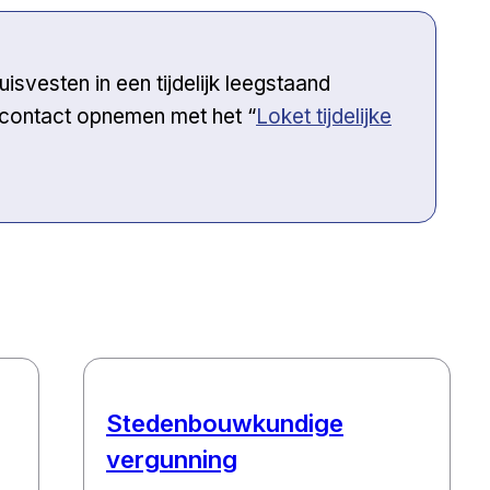
huisvesten in een tijdelijk leegstaand
Open a new venster
 contact opnemen met het “
Loket tijdelijke
Stedenbouwkundige
vergunning