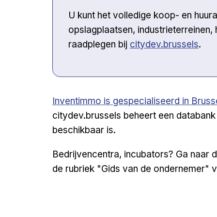
U kunt het volledige koop- en huu
opslagplaatsen, industrieterreinen
raadplegen bij
citydev.brussels
.
Open a new venster
Inventimmo is gespecialiseerd in Brus
citydev.brussels beheert een databank 
beschikbaar is.
Bedrijvencentra, incubators? Ga naar d
de rubriek "Gids van de ondernemer" v