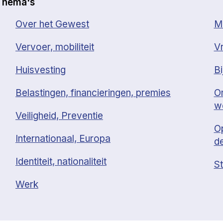
Thema's
Over het Gewest
Mi
Vervoer, mobiliteit
Vr
Huisvesting
Bi
Belastingen, financieringen, premies
O
w
Veiligheid, Preventie
O
Internationaal, Europa
d
Identiteit, nationaliteit
St
Werk