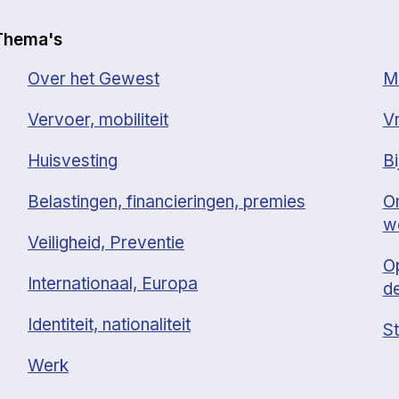
Thema's
Over het Gewest
Mi
Vervoer, mobiliteit
Vr
Huisvesting
Bi
Belastingen, financieringen, premies
O
w
Veiligheid, Preventie
O
Internationaal, Europa
d
Identiteit, nationaliteit
St
Werk