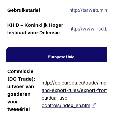
http://tarweb.minfi
Gebruikstarief
KHID – Koninklijk Hoger
http://www.irsd.be/
Instituut voor Defensie
Europese Unie
Commissie
(DG Trade):
http://ec.europa.eu/trade/import
uitvoer van
and-export-rules/export-from-
goederen
eu/dual-use-
voor
controls/index_en.htm
tweeërlei